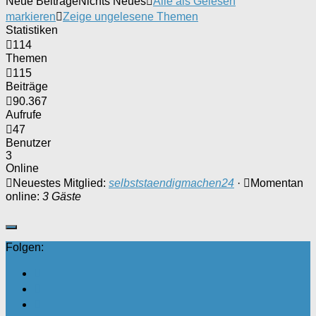
Neue Beiträge
Nichts Neues
Alle als Gelesen
markieren
Zeige ungelesene Themen
Statistiken
114
Themen
115
Beiträge
90.367
Aufrufe
47
Benutzer
3
Online
Neuestes Mitglied:
selbststaendigmachen24
·
Momentan
online:
3 Gäste
Folgen: