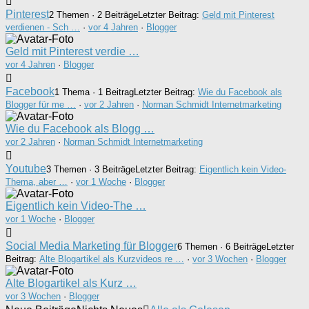
Pinterest
2 Themen · 2 Beiträge
Letzter Beitrag:
Geld mit Pinterest
verdienen - Sch …
·
vor 4 Jahren
·
Blogger
Geld mit Pinterest verdie …
vor 4 Jahren
·
Blogger
Facebook
1 Thema · 1 Beitrag
Letzter Beitrag:
Wie du Facebook als
Blogger für me …
·
vor 2 Jahren
·
Norman Schmidt Internetmarketing
Wie du Facebook als Blogg …
vor 2 Jahren
·
Norman Schmidt Internetmarketing
Youtube
3 Themen · 3 Beiträge
Letzter Beitrag:
Eigentlich kein Video-
Thema, aber …
·
vor 1 Woche
·
Blogger
Eigentlich kein Video-The …
vor 1 Woche
·
Blogger
Social Media Marketing für Blogger
6 Themen · 6 Beiträge
Letzter
Beitrag:
Alte Blogartikel als Kurzvideos re …
·
vor 3 Wochen
·
Blogger
Alte Blogartikel als Kurz …
vor 3 Wochen
·
Blogger