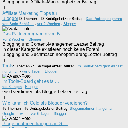
Blogging und Affiliate-Marketing
Letzter Beitrag
Affiliate Marketing Tipps für
Blogger
13 Themen · 13 Beiträge
Letzter Beitrag:
Das Partnerprogramm
von Bodo Schäf …
·
vor 2 Wochen
·
Blogger
Das Partnerprogramm von B …
vor 2 Wochen
·
Blogger
Blogging und Content-Management
Letzter Beitrag
In dieser Kategorie existieren noch keine Foren!
Blogging und Suchmaschinenoptimierung
Letzter Beitrag
Tools
5 Themen · 5 Beiträge
Letzter Beitrag:
Im Tools-Board geht es fast
nur um …
·
vor 6 Tagen
·
Blogger
Im Tools-Board geht es fa …
vor 6 Tagen
·
Blogger
Geld verdienen als Blogger
Letzter Beitrag
Wie kann ich Geld als Blogger verdienen?
45 Themen · 45 Beiträge
Letzter Beitrag:
Blogeinnahmen hängen an
Google — w …
·
vor 6 Tagen
·
Blogger
Blogeinnahmen hängen an G …