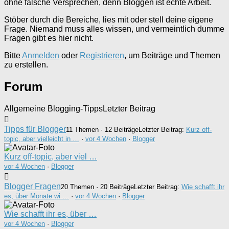
ohne falsche Versprechen, denn Bloggen ist echte Arbeit.
Stöber durch die Bereiche, lies mit oder stell deine eigene
Frage. Niemand muss alles wissen, und vermeintlich dumme
Fragen gibt es hier nicht.
Bitte
Anmelden
oder
Registrieren
, um Beiträge und Themen
zu erstellen.
Forum
Allgemeine Blogging-Tipps
Letzter Beitrag
Tipps für Blogger
11 Themen · 12 Beiträge
Letzter Beitrag:
Kurz off-
topic, aber vielleicht in …
·
vor 4 Wochen
·
Blogger
Kurz off-topic, aber viel …
vor 4 Wochen
·
Blogger
Blogger Fragen
20 Themen · 20 Beiträge
Letzter Beitrag:
Wie schafft ihr
es, über Monate wi …
·
vor 4 Wochen
·
Blogger
Wie schafft ihr es, über …
vor 4 Wochen
·
Blogger