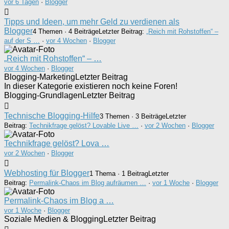
vor 6 Tagen
·
Blogger
Tipps und Ideen, um mehr Geld zu verdienen als
Blogger
4 Themen · 4 Beiträge
Letzter Beitrag:
„Reich mit Rohstoffen“ –
auf der S …
·
vor 4 Wochen
·
Blogger
„Reich mit Rohstoffen“ – …
vor 4 Wochen
·
Blogger
Blogging-Marketing
Letzter Beitrag
In dieser Kategorie existieren noch keine Foren!
Blogging-Grundlagen
Letzter Beitrag
Technische Blogging-Hilfe
3 Themen · 3 Beiträge
Letzter
Beitrag:
Technikfrage gelöst? Lovable Live …
·
vor 2 Wochen
·
Blogger
Technikfrage gelöst? Lova …
vor 2 Wochen
·
Blogger
Webhosting für Blogger
1 Thema · 1 Beitrag
Letzter
Beitrag:
Permalink-Chaos im Blog aufräumen …
·
vor 1 Woche
·
Blogger
Permalink-Chaos im Blog a …
vor 1 Woche
·
Blogger
Soziale Medien & Blogging
Letzter Beitrag