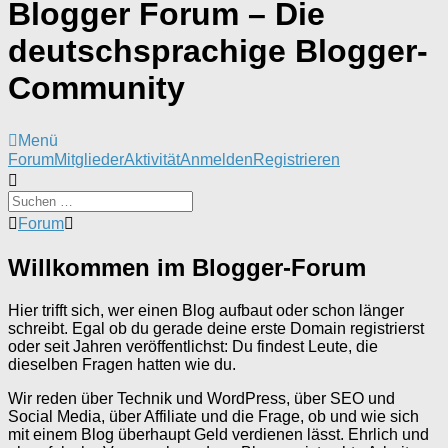
Blogger Forum – Die
deutschsprachige Blogger-
Community
Menü
Forum-
Forum
Mitglieder
Aktivität
Anmelden
Registrieren
Navigation
Forum-
Forum
Breadcrumbs
-
Willkommen im Blogger-Forum
Du
bist
hier:
Hier trifft sich, wer einen Blog aufbaut oder schon länger
schreibt. Egal ob du gerade deine erste Domain registrierst
oder seit Jahren veröffentlichst: Du findest Leute, die
dieselben Fragen hatten wie du.
Wir reden über Technik und WordPress, über SEO und
Social Media, über Affiliate und die Frage, ob und wie sich
mit einem Blog überhaupt Geld verdienen lässt. Ehrlich und